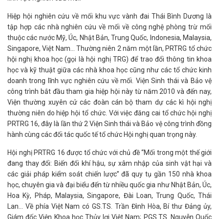
Hiệp hội nghiên cứu về mối khu vực vành đai Thái Bình Dương là
tập hợp các nhà nghiên cứu về mối về công nghệ phòng trừ mối
thuộc các nước Mỹ, Úc, Nhật Bản, Trung Quốc, Indonesia, Malaysia,
Singapore, Việt Nam… Thường niên 2 năm một lần, PRTRG tổ chức
hội nghị khoa học (gọi là hội nghị TRG) để trao đổi thông tin khoa
học và kỹ thuật giữa các nhà khoa học cũng như các tổ chức kinh
doanh trong lĩnh vực nghiên cứu về mối. Viện Sinh thái và Bảo vệ
công trình bắt đầu tham gia hiệp hội này từ năm 2010 và đến nay,
Viện thường xuyên cử các đoàn cán bộ tham dự các kì hội nghị
thường niên do hiệp hội tổ chức. Với việc đăng cai tổ chức hội nghị
PRTRG 16, đây là lần thứ 2 Viện Sinh thái và Bảo vệ công trình đồng
hành cùng các đối tác quốc tế tổ chức Hội nghị quan trọng này.
Hội nghị PRTRG 16 được tổ chức với chủ đề “Mối trong một thế giới
đang thay đổi: Biến đổi khí hậu, sự xâm nhập của sinh vật hại và
các giải pháp kiểm soát chiến lược” đã quy tụ gần 150 nhà khoa
học, chuyên gia và đại biểu đến từ nhiều quốc gia như Nhật Bản, Úc,
Hoa Kỳ, Pháp, Malaysia, Singapore, Đài Loan, Trung Quốc, Thái
Lan... Về phía Việt Nam có GS.TS. Trần Đình Hòa, Bí thư Đảng ủy,
Giám đốc Viện Khoa học Thủy lợi Việt Nam; PGS.TS. Nguyễn Quốc