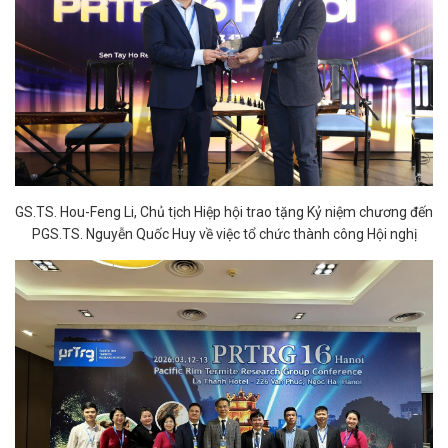
GS.TS. Hou-Feng Li, Chủ tịch Hiệp hội trao tặng Kỷ niệm chương đến
PGS.TS. Nguyễn Quốc Huy về việc tổ chức thành công Hội nghị