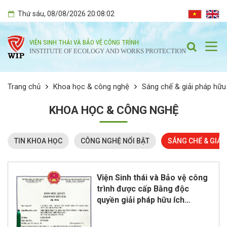
Thứ sáu
, 08/08/2026
20:08:03
VIỆN SINH THÁI VÀ BẢO VỆ CÔNG TRÌNH
INSTITUTE OF ECOLOGY AND WORKS PROTECTION
Trang chủ
Khoa học & công nghệ
Sáng chế & giải pháp hữu
KHOA HỌC & CÔNG NGHỆ
TIN KHOA HỌC
CÔNG NGHỆ NỔI BẬT
SÁNG CHẾ & GIẢI
Viện Sinh thái và Bảo vệ công
trình được cấp Bằng độc
quyền giải pháp hữu ích
“Phương pháp trồng cây ngập
mặn sử dụng bầu ươm cây