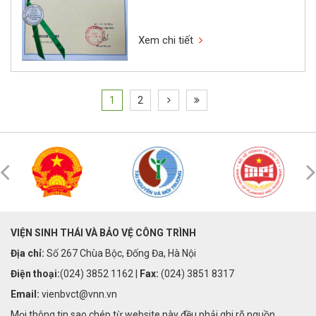
phòng trừ mối cho các công trình
xây dựng
Xem chi tiết
1
2
VIỆN SINH THÁI VÀ BẢO VỆ CÔNG TRÌNH
Địa chỉ:
Số 267 Chùa Bộc, Đống Đa, Hà Nội
Điện thoại:
(024) 3852 1162 |
Fax:
(024) 3851 8317
Email:
vienbvct@vnn.vn
Mọi thông tin sao chép từ website này đều phải ghi rõ nguồn