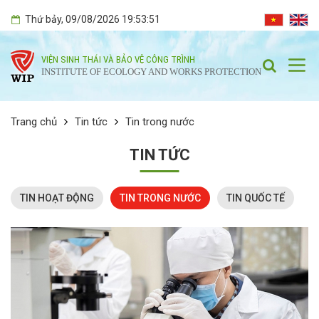
Thứ bảy
, 09/08/2026
19:53:52
VIỆN SINH THÁI VÀ BẢO VỆ CÔNG TRÌNH
INSTITUTE OF ECOLOGY AND WORKS PROTECTION
Trang chủ
Tin tức
Tin trong nước
TIN TỨC
TIN HOẠT ĐỘNG
TIN TRONG NƯỚC
TIN QUỐC TẾ