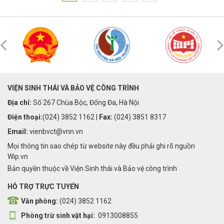
VIỆN SINH THÁI VÀ BẢO VỆ CÔNG TRÌNH
Địa chỉ:
Số 267 Chùa Bộc, Đống Đa, Hà Nội
Điện thoại:
(024) 3852 1162 |
Fax:
(024) 3851 8317
Email:
vienbvct@vnn.vn
Mọi thông tin sao chép từ website này đều phải ghi rõ nguồn
Wip.vn
Bản quyền thuộc về Viện Sinh thái và Bảo vệ công trình
HỖ TRỢ TRỰC TUYẾN
Văn phòng:
(024) 3852 1162
Phòng trừ sinh vật hại:
0913008855