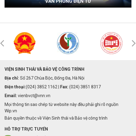
VĂN PHÒNG ĐIỆN TỬ
VIỆN SINH THÁI VÀ BẢO VỆ CÔNG TRÌNH
Địa chỉ:
Số 267 Chùa Bộc, Đống Đa, Hà Nội
Điện thoại:
(024) 3852 1162 |
Fax:
(024) 3851 8317
Email:
vienbvct@vnn.vn
Mọi thông tin sao chép từ website này đều phải ghi rõ nguồn
Wip.vn
Bản quyền thuộc về Viện Sinh thái và Bảo vệ công trình
HỖ TRỢ TRỰC TUYẾN