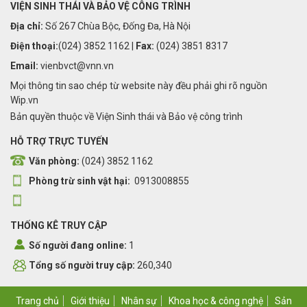
VIỆN SINH THÁI VÀ BẢO VỆ CÔNG TRÌNH
Địa chỉ:
Số 267 Chùa Bộc, Đống Đa, Hà Nội
Điện thoại:
(024) 3852 1162 |
Fax:
(024) 3851 8317
Email:
vienbvct@vnn.vn
Mọi thông tin sao chép từ website này đều phải ghi rõ nguồn
Wip.vn
Bản quyền thuộc về Viện Sinh thái và Bảo vệ công trình
HỖ TRỢ TRỰC TUYẾN
Văn phòng:
(024) 3852 1162
Phòng trừ sinh vật hại:
0913008855
THỐNG KÊ TRUY CẬP
Số người đang online:
1
Tổng số người truy cập:
260,340
Trang chủ
Giới thiệu
Nhân sự
Khoa học & công nghệ
Sản