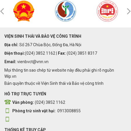
VIỆN SINH THÁI VÀ BẢO VỆ CÔNG TRÌNH
Địa chỉ:
Số 267 Chùa Bộc, Đống Đa, Hà Nội
Điện thoại:
(024) 3852 1162 |
Fax:
(024) 3851 8317
Email:
vienbvct@vnn.vn
Mọi thông tin sao chép từ website này đều phải ghi rõ nguồn
Wip.vn
Bản quyền thuộc về Viện Sinh thái và Bảo vệ công trình
HỖ TRỢ TRỰC TUYẾN
Văn phòng:
(024) 3852 1162
Phòng trừ sinh vật hại:
0913008855
THỐNG KÊ TRUY CẬP