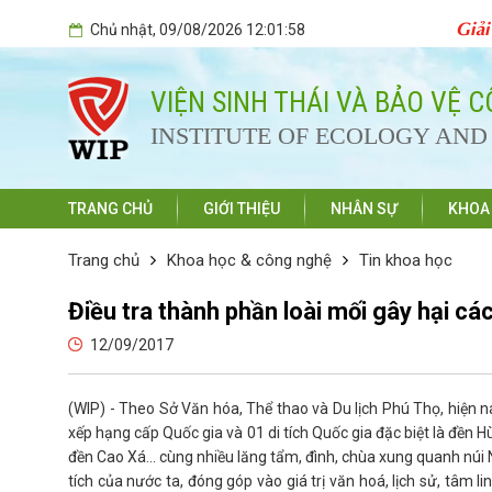
Giải
Chủ nhật
, 09/08/2026
12:01:58
VIỆN SINH THÁI VÀ BẢO VỆ 
INSTITUTE OF ECOLOGY AN
TRANG CHỦ
GIỚI THIỆU
NHÂN SỰ
KHOA
Trang chủ
Khoa học & công nghệ
Tin khoa học
Điều tra thành phần loài mối gây hại các
12/09/2017
(WIP) - Theo Sở Văn hóa, Thể thao và Du lịch Phú Thọ, hiện n
xếp hạng cấp Quốc gia và 01 di tích Quốc gia đặc biệt là đền H
đền Cao Xá… cùng nhiều lăng tẩm, đình, chùa xung quanh núi 
tích của nước ta, đóng góp vào giá trị văn hoá, lịch sử, tâm lin