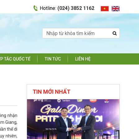
Hotline:
(024) 3852 1162
P TÁC QUỐC TẾ
TIN TỨC
LIÊN HỆ
TIN MỚI NHẤT
công nhận
Tam Giang,
ần thể di
Tuy nhiên,