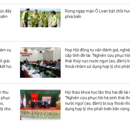
húc đẩy
Rừng ngập mặn Ô Loan bật chồi hư
 kiểm
phía biển
iệm vụ
Họp Hội đồng tư vấn đánh giá, nghi
cấp tỉnh đề tài: “Nghiên cứu phục hồi
t giải
thái thủy vực nước ngọt (ao, đầm) b
 kết hợp
thoái nhằm sử dụng hợp lý cho phát 
 tại Khu
bền vững kinh tế quy mô nhỏ tỉnh Ni
m thu
Hội thảo khoa học lần thứ hai đề tài 
u phục
“Nghiên cứu phục hồi hệ sinh thái t
ao,
nước ngọt (ao, đầm) bị suy thoái n
lý cho
dụng hợp lý cho phát triển bền vững 
hỏ tỉnh
quy mô nhỏ tỉnh Ninh Bình”