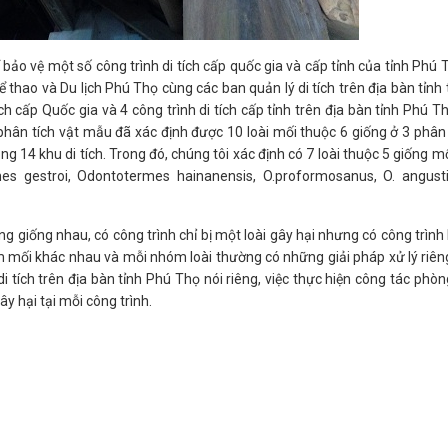
ảo vệ một số công trình di tích cấp quốc gia và cấp tỉnh của tỉnh Phú T
 thao và Du lịch Phú Thọ cùng các ban quản lý di tích trên địa bàn tỉnh 
ích cấp Quốc gia và 4 công trình di tích cấp tỉnh trên địa bàn tỉnh Phú T
 phân tích vật mẫu đã xác định được 10 loài mối thuộc 6 giống ở 3 phân
 14 khu di tích. Trong đó, chúng tôi xác định có 7 loài thuộc 5 giống mố
s gestroi, Odontotermes hainanensis, O.proformosanus, O. angusti
 giống nhau, có công trình chỉ bị một loài gây hại nhưng có công trình 
hóm mối khác nhau và mỗi nhóm loài thường có những giải pháp xử lý riêng
di tích trên địa bàn tỉnh Phú Thọ nói riêng, việc thực hiện công tác phò
y hại tại mỗi công trình.