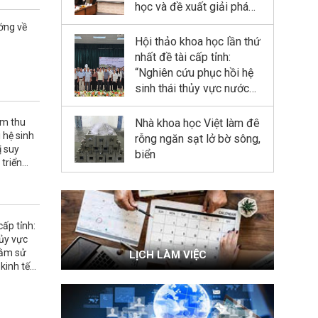
rừng ngập mặn tại Khu
học và đề xuất giải pháp
dự trữ sinh quyển sông
công nghệ thủy lợi - lâm
ớng về
Hồng”
nghiệp kết hợp phục hồi
Hội thảo khoa học lần thứ
và phát triển rừng ngập
nhất đề tài cấp tỉnh:
mặn tại Khu dự trữ sinh
“Nghiên cứu phục hồi hệ
quyển sông Hồng”
sinh thái thủy vực nước
ngọt (ao, đầm) bị suy
thoái nhằm sử dụng hợp
Nhà khoa học Việt làm đê
ệm thu
lý cho phát triển bền vững
 hệ sinh
rỗng ngăn sạt lở bờ sông,
ị suy
kinh tế quy mô nhỏ tỉnh
biển
triển
Ninh Bình”
nh Bình”
cấp tỉnh:
hủy vực
hằm sử
LỊCH LÀM VIỆC
kinh tế