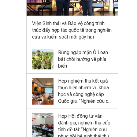
Viện Sinh thái và Bảo vệ công trình
thúc đẩy hợp tác quốc tế trong nghiên
cứu và kiểm soát mối gây hại
Rừng ngập mặn Ô Loan
bật chồi hướng về phía
biển
Họp nghiệm thu kết quả
thực hiện nhiệm vụ khoa
học và công nghệ cấp
Quốc gia: “Nghiên cứu cơ
sở khoa học và đề xuất
giải pháp công nghệ thủy
Họp Hội đồng tư vấn
lợi - lâm nghiệp kết hợp
đánh giá, nghiệm thu cấp
phục hồi và phát triển
tỉnh đề tài: “Nghiên cứu
rừng ngập mặn tại Khu
phục hồi hệ sinh thái thủy