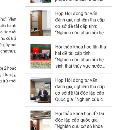
dự trữ sinh quyển sông
vực nước ngọt (ao, đầm)
Hồng”
bị suy thoái nhằm sử
Họp Hội đồng tư vấn
dụng hợp lý cho phát
họ”, Viện
đánh giá, nghiệm thu cấp
triển bền vững kinh tế quy
tiến hành
cơ sở đề tài cấp tỉnh:
mô nhỏ tỉnh Ninh Bình”
họ từ cuối
“Nghiên cứu phục hồi hệ
 họ của 3
sinh thái thủy vực nước
i gây hại
ngọt (ao, đầm) bị suy
Hội thảo khoa học lần thứ
gnathus,
thoái nhằm sử dụng hợp
hai đề tài cấp tỉnh:
lý cho phát triển bền vững
“Nghiên cứu phục hồi hệ
kinh tế quy mô nhỏ tỉnh
sinh thái thủy vực nước
bị 2 hoặc
Ninh Bình”
ngọt (ao, đầm) bị suy
. Do vậy,
thoái nhằm sử dụng hợp
Họp Hội đồng tư vấn
ng trừ mối
lý cho phát triển bền vững
đánh giá, nghiệm thu cấp
kinh tế quy mô nhỏ tỉnh
cơ sở đề tài độc lập cấp
Ninh Bình”
Quốc gia: “Nghiên cứu cơ
sở khoa học và đề xuất
giải pháp công nghệ thủy
Hội thảo khoa học đề tài
lợi - lâm nghiệp kết hợp
độc lập cấp quốc gia:
phục hồi và phát triển
“Nghiên cứu cơ sở khoa