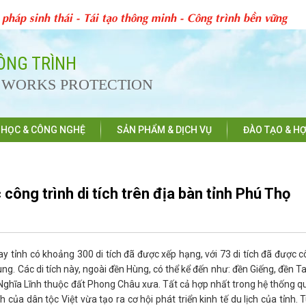
 pháp sinh thái - Tái tạo thông minh - Công trình bền vững
CÔNG TRÌNH
D WORKS PROTECTION
 HỌC & CÔNG NGHỆ
SẢN PHẨM & DỊCH VỤ
ĐÀO TẠO & HỢ
 công trình di tích trên địa bàn tỉnh Phú Thọ
ay tỉnh có khoảng 300 di tích đã được xếp hạng, với 73 di tích đã được 
ùng. Các di tích này, ngoài đền Hùng, có thể kể đến như: đền Giếng, đền 
Nghĩa Lĩnh thuộc đất Phong Châu xưa. Tất cả hợp nhất trong hệ thống qu
h của dân tộc Việt vừa tạo ra cơ hội phát triển kinh tế du lịch của tỉnh. 