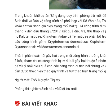
Trong khuôn khổ dự án “Ứng dụng quy trình phòng trừ mối để b
Sinh thái và Bảo vệ công trình đã phối hợp với Sở Văn hóa, Thể
khảo sát và đánh giá hiện trạng mối hại tại 14 công trình di t
tháng 7 đến đầu tháng 8/2017. Kết quả điều tra, thu thập và
họ Kalotermitidae, Rhinotermitidae và Termitidae phân bố trong
các công trình gồm: Cryptotermes domesticus, Coptoterme
O.yunnanensis và Macrotermes annandalei.
Thành phần loài mối gây hại trong mỗi công trình thường không
3 loài, thậm chí có công trình bị tới 4 loài gây hại thuộc 3 n
để xử lý mối hiệu quả cho các công trình di tích nói chung và 
cần được thực hiện theo quy trình và tùy theo hiện trạng mối gâ
Người viết: ThS. Nguyễn Thị My
Phòng thí nghiệm Sinh hóa và Diệt trừ mối
BÀI VIẾT KHÁC