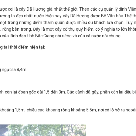
c coi là cây Dã Hương già nhất thế giới. Theo các cụ quản lý đình Viễ
Hương to đẹp nhất nước. Hiện nay cây Dã Hương được Bộ Văn hóa Thể t
h một trong những điểm tham quan được nhiều du khách lựa chọn. Tuy nh
ỗng bên trong. Đây là một cây cổ thụ quý hiếm, có ý nghĩa to lớn khôn
 của lãnh đạo tỉnh Bắc Giang nói riêng và của cả nước nói chung.
tại thời điểm hiện tại:
g ngực là 8,4m.
h còn lại đoạn gốc dài 1,5 đến 3m. Các cành đã gãy, phần còn lại đều bị 
 khoảng 1,5m, chiều cao khoang rỗng khoảng 5,5m, nơi có lỗ hở ra ngoà