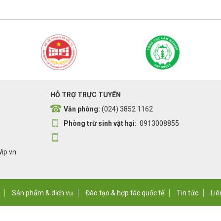
HỖ TRỢ TRỰC TUYẾN
Văn phòng:
(024) 3852 1162
Phòng trừ sinh vật hại:
0913008855
Wip.vn
Sản phẩm & dịch vụ
Đào tạo & hợp tác quốc tế
Tin tức
Liê