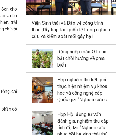
n Sơn cho
hao và Du
iên, trải
Viện Sinh thái và Bảo vệ công trình
g chỉ với
thúc đẩy hợp tác quốc tế trong nghiên
cứu và kiểm soát mối gây hại
Rừng ngập mặn Ô Loan
bật chồi hướng về phía
biển
Họp nghiệm thu kết quả
thực hiện nhiệm vụ khoa
rỗng, chỉ
học và công nghệ cấp
Quốc gia: “Nghiên cứu cơ
sở khoa học và đề xuất
i phần gỗ
giải pháp công nghệ thủy
Họp Hội đồng tư vấn
lợi - lâm nghiệp kết hợp
đánh giá, nghiệm thu cấp
phục hồi và phát triển
tỉnh đề tài: “Nghiên cứu
rừng ngập mặn tại Khu
phục hồi hệ sinh thái thủy