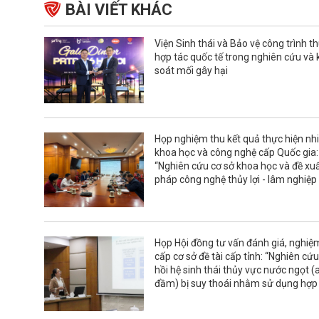
BÀI VIẾT KHÁC
Viện Sinh thái và Bảo vệ công trình t
hợp tác quốc tế trong nghiên cứu và
soát mối gây hại
Họp nghiệm thu kết quả thực hiện nh
khoa học và công nghệ cấp Quốc gia:
“Nghiên cứu cơ sở khoa học và đề xuấ
pháp công nghệ thủy lợi - lâm nghiệp
phục hồi và phát triển rừng ngập mặn
dự trữ sinh quyển sông Hồng”
Họp Hội đồng tư vấn đánh giá, nghiệ
cấp cơ sở đề tài cấp tỉnh: “Nghiên cứ
hồi hệ sinh thái thủy vực nước ngọt (
đầm) bị suy thoái nhằm sử dụng hợp 
phát triển bền vững kinh tế quy mô n
Ninh Bình”