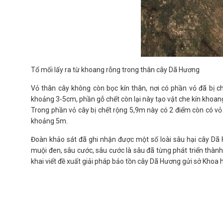
Tổ mối lấy ra từ khoang rỗng trong thân cây Dã Hương
Vỏ thân cây không còn bọc kín thân, nơi có phần vỏ đã bị ch
khoảng 3-5cm, phần gỗ chết còn lại này tạo vật che kín khoan
Trong phần vỏ cây bị chết rộng 5,9m này có 2 điểm còn có v
khoảng 5m.
Đoàn khảo sát đã ghi nhận được một số loài sâu hại cây D
muội đen, sâu cước, sâu cước là sâu đã từng phát triển thành d
khai viết đề xuất giải pháp bảo tồn cây Dã Hương gửi sở Khoa 