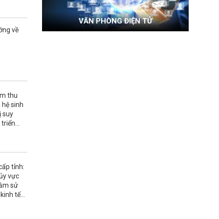
VĂN PHÒNG ĐIỆN TỬ
ớng về
ệm thu
 hệ sinh
ị suy
triển
nh Bình”
cấp tỉnh:
hủy vực
hằm sử
kinh tế