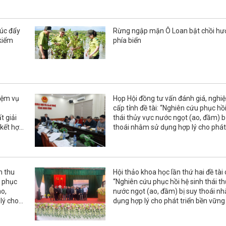
húc đẩy
Rừng ngập mặn Ô Loan bật chồi hư
 kiểm
phía biển
iệm vụ
Họp Hội đồng tư vấn đánh giá, nghi
cấp tỉnh đề tài: “Nghiên cứu phục hồi
t giải
thái thủy vực nước ngọt (ao, đầm) b
 kết hợp
thoái nhằm sử dụng hợp lý cho phát 
 tại Khu
bền vững kinh tế quy mô nhỏ tỉnh Ni
m thu
Hội thảo khoa học lần thứ hai đề tài 
u phục
“Nghiên cứu phục hồi hệ sinh thái t
ao,
nước ngọt (ao, đầm) bị suy thoái n
lý cho
dụng hợp lý cho phát triển bền vững 
hỏ tỉnh
quy mô nhỏ tỉnh Ninh Bình”