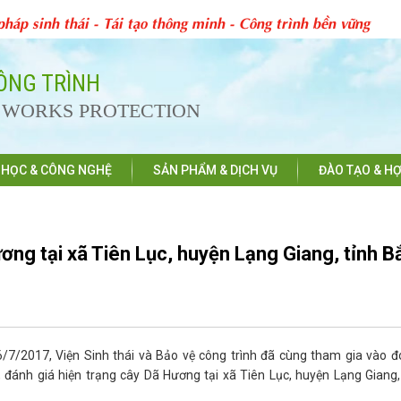
pháp sinh thái - Tái tạo thông minh - Công trình bền vững
CÔNG TRÌNH
D WORKS PROTECTION
 HỌC & CÔNG NGHỆ
SẢN PHẨM & DỊCH VỤ
ĐÀO TẠO & HỢ
ơng tại xã Tiên Lục, huyện Lạng Giang, tỉnh B
6/7/2017, Viện Sinh thái và Bảo vệ công trình đã cùng tham gia vào 
 đánh giá hiện trạng cây Dã Hương tại xã Tiên Lục, huyện Lạng Giang,