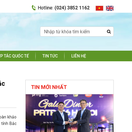
Hotline:
(024) 3852 1162
P TÁC QUỐC TẾ
TIN TỨC
LIÊN HỆ
ắc
TIN MỚI NHẤT
đoàn khảo
 tỉnh Bắc