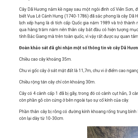
Cây Dã Hương nằm kề ngay sau một ngôi đình cổ Viễn Sơn, đượ
biết Vua Lê Cảnh Hưng (1740-1786) đã sắc phong là cây Dã 
lịch xếp hạng là di tích cấp Quốc gia năm 1989 và trở thàn
qua hàng trăm năm nên thân cây bắt đầu có hiện tượng mục, r
tỉnh Bắc Giang mà trên toàn quốc, vì vậy rất được sự quan tâm
Đoàn khảo sát đã ghi nhận một số thông tin về cây Dã Hương 
Chiều cao cây khoảng 35m.
Chu vi gốc cây ở sát mặt đất là 11,7m, chu vi ở điểm cao ngan
Chiều rộng tán cây chỉ còn khoảng 30m.
Cây có 4 cành cấp 1 đã bị gãy, trong đó có cành cụt hẳn, 3 càn
còn phần gỗ còn cứng ở bên ngoài tạo sự cổ kính của cây.
Phần thân cây bị rỗng có đường kính khoang rống trung bình
còn lại dày từ 10-30cm.