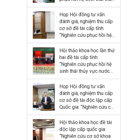
dự trữ sinh quyển sông
vực nước ngọt (ao, đầm)
Hồng”
bị suy thoái nhằm sử
Họp Hội đồng tư vấn
dụng hợp lý cho phát
đánh giá, nghiệm thu cấp
triển bền vững kinh tế quy
cơ sở đề tài cấp tỉnh:
mô nhỏ tỉnh Ninh Bình”
“Nghiên cứu phục hồi hệ
sinh thái thủy vực nước
ngọt (ao, đầm) bị suy
Hội thảo khoa học lần thứ
thoái nhằm sử dụng hợp
hai đề tài cấp tỉnh:
lý cho phát triển bền vững
“Nghiên cứu phục hồi hệ
kinh tế quy mô nhỏ tỉnh
sinh thái thủy vực nước
Ninh Bình”
ngọt (ao, đầm) bị suy
thoái nhằm sử dụng hợp
Họp Hội đồng tư vấn
lý cho phát triển bền vững
đánh giá, nghiệm thu cấp
kinh tế quy mô nhỏ tỉnh
cơ sở đề tài độc lập cấp
Ninh Bình”
Quốc gia: “Nghiên cứu cơ
sở khoa học và đề xuất
giải pháp công nghệ thủy
Hội thảo khoa học đề tài
lợi - lâm nghiệp kết hợp
độc lập cấp quốc gia:
phục hồi và phát triển
“Nghiên cứu cơ sở khoa