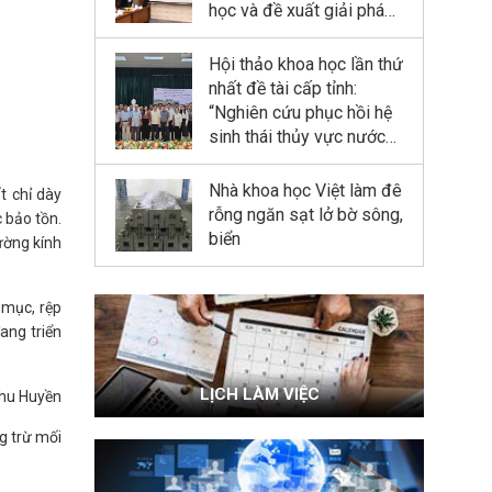
rừng ngập mặn tại Khu
học và đề xuất giải pháp
dự trữ sinh quyển sông
công nghệ thủy lợi - lâm
Hồng”
nghiệp kết hợp phục hồi
Hội thảo khoa học lần thứ
và phát triển rừng ngập
nhất đề tài cấp tỉnh:
mặn tại Khu dự trữ sinh
“Nghiên cứu phục hồi hệ
quyển sông Hồng”
sinh thái thủy vực nước
ngọt (ao, đầm) bị suy
thoái nhằm sử dụng hợp
Nhà khoa học Việt làm đê
t chỉ dày
lý cho phát triển bền vững
rỗng ngăn sạt lở bờ sông,
 bảo tồn.
kinh tế quy mô nhỏ tỉnh
biển
ường kính
Ninh Bình”
 mục, rệp
ang triển
LỊCH LÀM VIỆC
Thu Huyền
g trừ mối