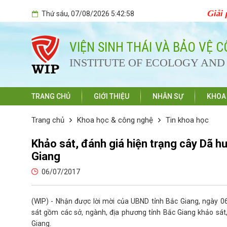
Giải 
Thứ sáu
, 07/08/2026
5:42:59
VIỆN SINH THÁI VÀ BẢO VỆ 
INSTITUTE OF ECOLOGY AN
TRANG CHỦ
GIỚI THIỆU
NHÂN SỰ
KHOA
Trang chủ
Khoa học & công nghệ
Tin khoa học
Khảo sát, đánh giá hiện trạng cây Dã hư
Giang
06/07/2017
(WIP) - Nhận được lời mời của UBND tỉnh Bắc Giang, ngày 0
sát gồm các sở, ngành, địa phương tỉnh Bắc Giang khảo sát,
Giang.