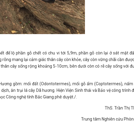
ết để lộ phần gỗ chết có chu vi tới 5,9m, phần gỗ còn lại ở sát mặt đấ
g rỗng mang lại cảm giác thân cây còn khỏe, cây còn vững chãi cần được
ỏ thân cây sống rộng khoảng 5-10cm, bên dưới còn có rễ cây sống với đ
ã Hương gồm: mối đất (Odontotermes), mối gỗ ẩm (Coptotermes), nấm
ịch, ăn trụi lá cây Dã hương. Hiện Viện Sinh thái và Bảo vệ công trình đ
học Công nghệ tỉnh Bắc Giang phê duyệt./.
ThS. Trần Thị 
Trung tâm Nghiên cứu Phòn