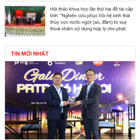
kinh tế quy mô nhỏ tỉnh Ninh Bình”
Hội thảo khoa học lần thứ hai đề tài cấp
tỉnh: “Nghiên cứu phục hồi hệ sinh thái
thủy vực nước ngọt (ao, đầm) bị suy
thoái nhằm sử dụng hợp lý cho phát
triển bền vững kinh tế quy mô nhỏ tỉnh
Ninh Bình”
TIN MỚI NHẤT