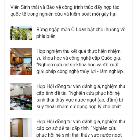
Viện Sinh thái và Bảo vệ công trình thúc đẩy hợp tác
quốc tế trong nghiên cứu và kiểm soát mối gây hại
Rừng ngập mặn Ô Loan bật chồi hướng về
phía biển
Họp nghiệm thu kết quả thực hiện nhiệm
vụ khoa học và công nghệ cấp Quốc gia:
“Nghiên cứu cơ sở khoa học và đề xuất
giải pháp công nghệ thủy lợi - lâm nghiệp
kết hợp phục hồi và phát triển rừng ngập
mặn tại Khu dự trữ sinh quyển sông Hồng”
Họp Hội đồng tư vấn đánh giá, nghiệm thu
cấp tỉnh đề tài: “Nghiên cứu phục hồi hệ
sinh thái thủy vực nước ngọt (ao, đầm) bị
suy thoái nhằm sử dụng hợp lý cho phát
triển bền vững kinh tế quy mô nhỏ tỉnh Ninh
Bình”
Họp Hội đồng tư vấn đánh giá, nghiệm thu
cấp cơ sở đề tài cấp tỉnh: “Nghiên cứu
phục hồi hệ sinh thái thủy vực nước ngọt