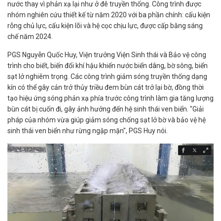
nước thay vì phản xạ lại như ở đê truyền thống. Công trình được
nhóm nghiên cứu thiết kế từ năm 2020 với ba phần chính: cấu kiện
rỗng chủ lực, cấu kiện lõi và hệ cọc chịu lực, được cấp bằng sáng
chế năm 2024.
PGS Nguyễn Quốc Huy, Viện trưởng Viện Sinh thái và Bảo vệ công
trình cho biết, biến đổi khí hậu khiến nước biển dâng, bờ sông, biển
sạt lở nghiêm trọng. Các công trình giảm sóng truyền thống dạng
kín có thể gây cản trở thủy triều đem bùn cát trở lại bờ, đồng thời
tạo hiệu ứng sóng phản xạ phía trước công trình làm gia tăng lượng
bùn cát bị cuốn đi, gây ảnh hưởng đến hệ sinh thái ven biển. "Giải
pháp của nhóm vừa giúp giảm sóng chống sạt lở bờ và bảo vệ hệ
sinh thái ven biển như rừng ngập mặn", PGS Huy nói.