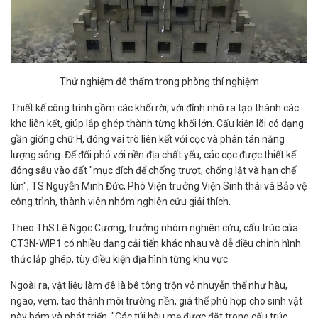
Thử nghiệm đê thấm trong phòng thí nghiệm
Thiết kế công trình gồm các khối rời, với đỉnh nhô ra tạo thành các
khe liên kết, giúp lắp ghép thành từng khối lớn. Cấu kiện lõi có dạng
gần giống chữ H, đóng vai trò liên kết với cọc và phân tán năng
lượng sóng. Để đối phó với nền địa chất yếu, các cọc được thiết kế
đóng sâu vào đất "mục đích để chống trượt, chống lật và hạn chế
lún", TS Nguyễn Minh Đức, Phó Viện trưởng Viện Sinh thái và Bảo vệ
công trình, thành viên nhóm nghiên cứu giải thích.
Theo ThS Lê Ngọc Cương, trưởng nhóm nghiên cứu, cấu trúc của
CT3N-WIP1 có nhiều dạng cải tiến khác nhau và dễ điều chỉnh hình
thức lắp ghép, tùy điều kiện địa hình từng khu vực.
Ngoài ra, vật liệu làm đê là bê tông trộn vỏ nhuyễn thể như hàu,
ngao, vẹm, tạo thành môi trường nền, giá thể phù hợp cho sinh vật
này bám và phát triển. "Các túi hàu mẹ được đặt trong cấu trúc