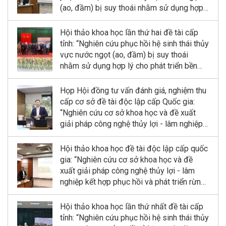
(ao, đầm) bị suy thoái nhằm sử dụng hợp
lý cho phát triển bền vững kinh tế quy mô
nhỏ tỉnh Ninh Bình”
Hội thảo khoa học lần thứ hai đề tài cấp
tỉnh: “Nghiên cứu phục hồi hệ sinh thái thủy
vực nước ngọt (ao, đầm) bị suy thoái
nhằm sử dụng hợp lý cho phát triển bền
vững kinh tế quy mô nhỏ tỉnh Ninh Bình”
Họp Hội đồng tư vấn đánh giá, nghiệm thu
cấp cơ sở đề tài độc lập cấp Quốc gia:
“Nghiên cứu cơ sở khoa học và đề xuất
giải pháp công nghệ thủy lợi - lâm nghiệp
kết hợp phục hồi và phát triển rừng ngập
mặn tại Khu dự trữ sinh quyển sông Hồng”
Hội thảo khoa học đề tài độc lập cấp quốc
gia: “Nghiên cứu cơ sở khoa học và đề
xuất giải pháp công nghệ thủy lợi - lâm
nghiệp kết hợp phục hồi và phát triển rừng
ngập mặn tại Khu dự trữ sinh quyển sông
Hồng”
Hội thảo khoa học lần thứ nhất đề tài cấp
tỉnh: “Nghiên cứu phục hồi hệ sinh thái thủy