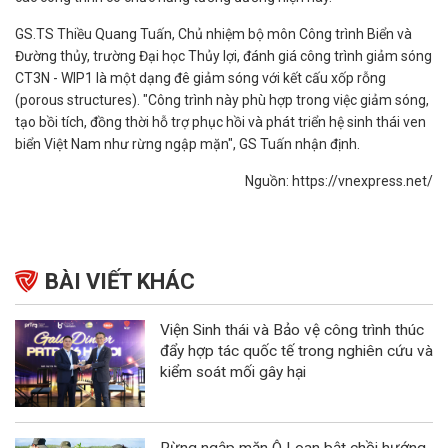
GS.TS Thiều Quang Tuấn, Chủ nhiệm bộ môn Công trình Biển và
Đường thủy, trường Đại học Thủy lợi, đánh giá công trình giảm sóng
CT3N - WIP1 là một dạng đê giảm sóng với kết cấu xốp rỗng
(porous structures). "Công trình này phù hợp trong việc giảm sóng,
tạo bồi tích, đồng thời hỗ trợ phục hồi và phát triển hệ sinh thái ven
biển Việt Nam như rừng ngập mặn", GS Tuấn nhận định.
Nguồn: https://vnexpress.net/
BÀI VIẾT KHÁC
Viện Sinh thái và Bảo vệ công trình thúc
đẩy hợp tác quốc tế trong nghiên cứu và
kiểm soát mối gây hại
Rừng ngập mặn Ô Loan bật chồi hướng