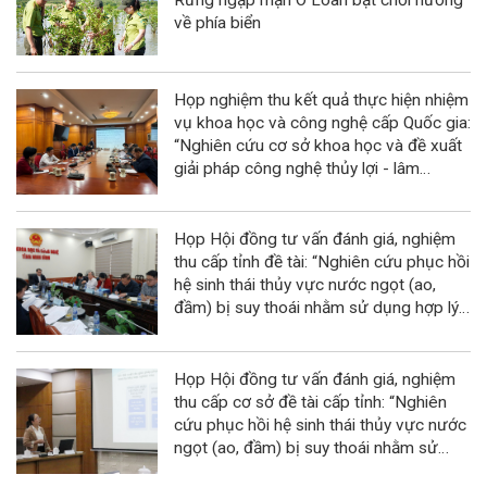
về phía biển
Họp nghiệm thu kết quả thực hiện nhiệm
vụ khoa học và công nghệ cấp Quốc gia:
“Nghiên cứu cơ sở khoa học và đề xuất
giải pháp công nghệ thủy lợi - lâm
nghiệp kết hợp phục hồi và phát triển
rừng ngập mặn tại Khu dự trữ sinh
quyển sông Hồng”
Họp Hội đồng tư vấn đánh giá, nghiệm
thu cấp tỉnh đề tài: “Nghiên cứu phục hồi
hệ sinh thái thủy vực nước ngọt (ao,
đầm) bị suy thoái nhằm sử dụng hợp lý
cho phát triển bền vững kinh tế quy mô
nhỏ tỉnh Ninh Bình”
Họp Hội đồng tư vấn đánh giá, nghiệm
thu cấp cơ sở đề tài cấp tỉnh: “Nghiên
cứu phục hồi hệ sinh thái thủy vực nước
ngọt (ao, đầm) bị suy thoái nhằm sử
dụng hợp lý cho phát triển bền vững