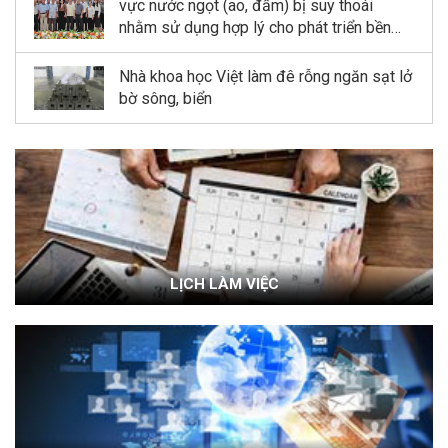
vực nước ngọt (ao, đầm) bị suy thoái
nhằm sử dụng hợp lý cho phát triển bền
vững kinh tế quy mô nhỏ tỉnh Ninh Bình”
Nhà khoa học Việt làm đê rỗng ngăn sạt lở
bờ sông, biển
LỊCH LÀM VIỆC