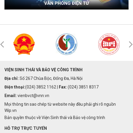
VĂN PHÒNG ĐIỆN TỬ
VIỆN SINH THÁI VÀ BẢO VỆ CÔNG TRÌNH
Địa chỉ:
Số 267 Chùa Bộc, Đống Đa, Hà Nội
Điện thoại:
(024) 3852 1162 |
Fax:
(024) 3851 8317
Email:
vienbvct@vnn.vn
Mọi thông tin sao chép từ website này đều phải ghi rõ nguồn
Wip.vn
Bản quyền thuộc về Viện Sinh thái và Bảo vệ công trình
HỖ TRỢ TRỰC TUYẾN