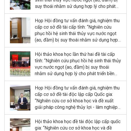
suy thoái nhằm sử dụng hợp lý cho phát
triển bền vững kinh tế quy mô nhỏ tỉnh Ninh
Bình”
Họp Hội đồng tư vấn đánh giá, nghiệm thu
cấp cơ sở đề tài cấp tỉnh: “Nghiên cứu
phục hồi hệ sinh thái thủy vực nước ngọt
(ao, đầm) bị suy thoái nhằm sử dụng hợp
lý cho phát triển bền vững kinh tế quy mô
nhỏ tỉnh Ninh Bình”
Hội thảo khoa học lần thứ hai đề tài cấp
tỉnh: “Nghiên cứu phục hồi hệ sinh thái thủy
vực nước ngọt (ao, đầm) bị suy thoái
nhằm sử dụng hợp lý cho phát triển bền
vững kinh tế quy mô nhỏ tỉnh Ninh Bình”
Họp Hội đồng tư vấn đánh giá, nghiệm thu
cấp cơ sở đề tài độc lập cấp Quốc gia:
“Nghiên cứu cơ sở khoa học và đề xuất
giải pháp công nghệ thủy lợi - lâm nghiệp
kết hợp phục hồi và phát triển rừng ngập
mặn tại Khu dự trữ sinh quyển sông Hồng”
Hội thảo khoa học đề tài độc lập cấp quốc
gia: “Nghiên cứu cơ sở khoa học và đề