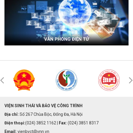
VĂN PHÒNG ĐIỆN TỬ
VIỆN SINH THÁI VÀ BẢO VỆ CÔNG TRÌNH
Địa chỉ:
Số 267 Chùa Bộc, Đống Đa, Hà Nội
Điện thoại:
(024) 3852 1162 |
Fax:
(024) 3851 8317
Email:
vienbvct@vnn.vn