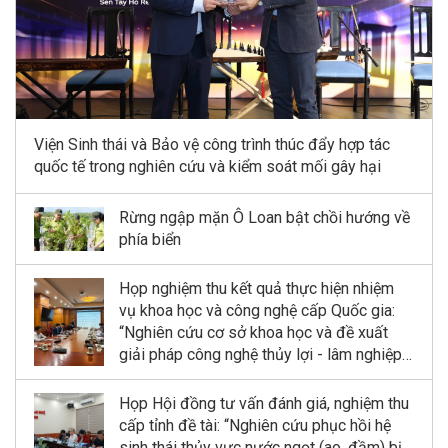
Viện Sinh thái và Bảo vệ công trình thúc đẩy hợp tác
quốc tế trong nghiên cứu và kiểm soát mối gây hại
Rừng ngập mặn Ô Loan bật chồi hướng về
phía biển
Họp nghiệm thu kết quả thực hiện nhiệm
vụ khoa học và công nghệ cấp Quốc gia:
“Nghiên cứu cơ sở khoa học và đề xuất
giải pháp công nghệ thủy lợi - lâm nghiệp
kết hợp phục hồi và phát triển rừng ngập
mặn tại Khu dự trữ sinh quyển sông Hồng”
Họp Hội đồng tư vấn đánh giá, nghiệm thu
cấp tỉnh đề tài: “Nghiên cứu phục hồi hệ
sinh thái thủy vực nước ngọt (ao, đầm) bị