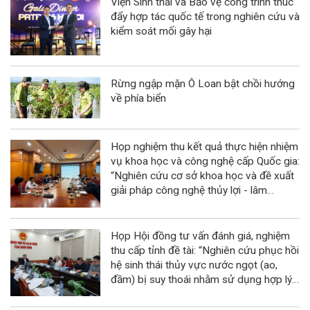
Viện Sinh thái và Bảo vệ công trình thúc
đẩy hợp tác quốc tế trong nghiên cứu và
kiểm soát mối gây hại
Rừng ngập mặn Ô Loan bật chồi hướng
về phía biển
Họp nghiệm thu kết quả thực hiện nhiệm
vụ khoa học và công nghệ cấp Quốc gia:
“Nghiên cứu cơ sở khoa học và đề xuất
giải pháp công nghệ thủy lợi - lâm
nghiệp kết hợp phục hồi và phát triển
rừng ngập mặn tại Khu dự trữ sinh
quyển sông Hồng”
Họp Hội đồng tư vấn đánh giá, nghiệm
thu cấp tỉnh đề tài: “Nghiên cứu phục hồi
hệ sinh thái thủy vực nước ngọt (ao,
đầm) bị suy thoái nhằm sử dụng hợp lý
cho phát triển bền vững kinh tế quy mô
nhỏ tỉnh Ninh Bình”