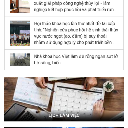
xuất giải pháp công nghệ thủy lợi - lâm
nghiệp kết hợp phục hồi và phát triển rừng
ngập mặn tại Khu dự trữ sinh quyển sông
Hồng”
Hội thảo khoa học lần thứ nhất đề tài cấp
tỉnh: “Nghiên cứu phục hồi hệ sinh thái thủy
vực nước ngọt (ao, đầm) bị suy thoái
nhằm sử dụng hợp lý cho phát triển bền
vững kinh tế quy mô nhỏ tỉnh Ninh Bình”
Nhà khoa học Việt làm đê rỗng ngăn sạt lở
bờ sông, biển
LỊCH LÀM VIỆC