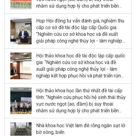
nhằm sử dụng hợp lý cho phát triển bền
vững kinh tế quy mô nhỏ tỉnh Ninh Bình”
Họp Hội đồng tư vấn đánh giá, nghiệm thu
cấp cơ sở đề tài độc lập cấp Quốc gia:
“Nghiên cứu cơ sở khoa học và đề xuất
giải pháp công nghệ thủy lợi - lâm nghiệp
kết hợp phục hồi và phát triển rừng ngập
mặn tại Khu dự trữ sinh quyển sông Hồng”
Hội thảo khoa học đề tài độc lập cấp quốc
gia: “Nghiên cứu cơ sở khoa học và đề
xuất giải pháp công nghệ thủy lợi - lâm
nghiệp kết hợp phục hồi và phát triển rừng
ngập mặn tại Khu dự trữ sinh quyển sông
Hồng”
Hội thảo khoa học lần thứ nhất đề tài cấp
tỉnh: “Nghiên cứu phục hồi hệ sinh thái thủy
vực nước ngọt (ao, đầm) bị suy thoái
nhằm sử dụng hợp lý cho phát triển bền
vững kinh tế quy mô nhỏ tỉnh Ninh Bình”
Nhà khoa học Việt làm đê rỗng ngăn sạt lở
bờ sông, biển