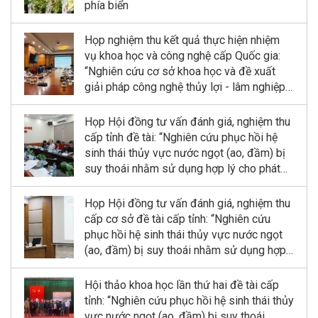
phía biển
Họp nghiệm thu kết quả thực hiện nhiệm
vụ khoa học và công nghệ cấp Quốc gia:
“Nghiên cứu cơ sở khoa học và đề xuất
giải pháp công nghệ thủy lợi - lâm nghiệp
kết hợp phục hồi và phát triển rừng ngập
mặn tại Khu dự trữ sinh quyển sông Hồng”
Họp Hội đồng tư vấn đánh giá, nghiệm thu
cấp tỉnh đề tài: “Nghiên cứu phục hồi hệ
sinh thái thủy vực nước ngọt (ao, đầm) bị
suy thoái nhằm sử dụng hợp lý cho phát
triển bền vững kinh tế quy mô nhỏ tỉnh Ninh
Bình”
Họp Hội đồng tư vấn đánh giá, nghiệm thu
cấp cơ sở đề tài cấp tỉnh: “Nghiên cứu
phục hồi hệ sinh thái thủy vực nước ngọt
(ao, đầm) bị suy thoái nhằm sử dụng hợp
lý cho phát triển bền vững kinh tế quy mô
nhỏ tỉnh Ninh Bình”
Hội thảo khoa học lần thứ hai đề tài cấp
tỉnh: “Nghiên cứu phục hồi hệ sinh thái thủy
vực nước ngọt (ao, đầm) bị suy thoái