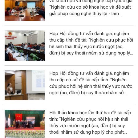
vụ khoa học và công nghệ cấp Quốc gia:
“Nghiên cứu cơ sở khoa học và đề xuất
giải pháp công nghệ thủy lợi - lâm
nghiệp kết hợp phục hồi và phát triển
rừng ngập mặn tại Khu dự trữ sinh
quyển sông Hồng”
Họp Hội đồng tư vấn đánh giá, nghiệm
thu cấp tỉnh đề tài: “Nghiên cứu phục hồi
hệ sinh thái thủy vực nước ngọt (ao,
đầm) bị suy thoái nhằm sử dụng hợp lý
cho phát triển bền vững kinh tế quy mô
nhỏ tỉnh Ninh Bình”
Họp Hội đồng tư vấn đánh giá, nghiệm
thu cấp cơ sở đề tài cấp tỉnh: “Nghiên
cứu phục hồi hệ sinh thái thủy vực nước
ngọt (ao, đầm) bị suy thoái nhằm sử
dụng hợp lý cho phát triển bền vững
kinh tế quy mô nhỏ tỉnh Ninh Bình”
Hội thảo khoa học lần thứ hai đề tài cấp
tỉnh: “Nghiên cứu phục hồi hệ sinh thái
thủy vực nước ngọt (ao, đầm) bị suy
thoái nhằm sử dụng hợp lý cho phát