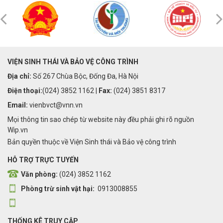
VIỆN SINH THÁI VÀ BẢO VỆ CÔNG TRÌNH
Địa chỉ:
Số 267 Chùa Bộc, Đống Đa, Hà Nội
Điện thoại:
(024) 3852 1162 |
Fax:
(024) 3851 8317
Email:
vienbvct@vnn.vn
Mọi thông tin sao chép từ website này đều phải ghi rõ nguồn
Wip.vn
Bản quyền thuộc về Viện Sinh thái và Bảo vệ công trình
HỖ TRỢ TRỰC TUYẾN
Văn phòng:
(024) 3852 1162
Phòng trừ sinh vật hại:
0913008855
THỐNG KÊ TRUY CẬP