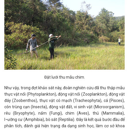
Đặt lưới thu mẫu chim.
Như vậy, trong đợt khảo sát này, đoàn nghiên cứu đã thu thập mẫu
thực vật nổi (Phytoplankton), động vật nổi (Zooplankton), động vật
đáy (Zoobenthos), thực vật có mạch (Tracheophyta), cá (Pisces),
côn trùng cạn (Insecta), động vật đất, vi sinh vật (Microorganism),
rêu (Bryophyte), nấm (Fungi), chim (Aves), thú (Mammalia),
l¬ưỡng cư (Amphibia), bò sát (Reptilia). Đây là kết quả bước đầu để
phân tích, đánh giá hiện trạng đa dạng sinh học, làm cơ sở khoa