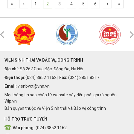
1
2
3
4
5
6
VIỆN SINH THÁI VÀ BẢO VỆ CÔNG TRÌNH
Địa chỉ:
Số 267 Chùa Bộc, Đống Đa, Hà Nội
Điện thoại:
(024) 3852 1162 |
Fax:
(024) 3851 8317
Email:
vienbvct@vnn.vn
Mọi thông tin sao chép từ website này đều phải ghi rõ nguồn
Wip.vn
Bản quyền thuộc về Viện Sinh thái và Bảo vệ công trình
HỖ TRỢ TRỰC TUYẾN
Văn phòng:
(024) 3852 1162