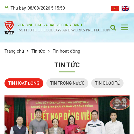
Thứ bảy
, 08/08/2026
5:15:50
VIỆN SINH THÁI VÀ BẢO VỆ CÔNG TRÌNH
INSTITUTE OF ECOLOGY AND WORKS PROTECTION
Trang chủ
Tin tức
Tin hoạt động
TIN TỨC
TIN HOẠT ĐỘNG
TIN TRONG NƯỚC
TIN QUỐC TẾ