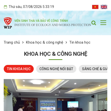
Thứ sáu
, 07/08/2026
5:33:20
VIỆN SINH THÁI VÀ BẢO VỆ CÔNG TRÌNH
INSTITUTE OF ECOLOGY AND WORKS PROTECTION
Trang chủ
Khoa học & công nghệ
Tin khoa học
KHOA HỌC & CÔNG NGHỆ
TIN KHOA HỌC
CÔNG NGHỆ NỔI BẬT
SÁNG CHẾ & GIẢI