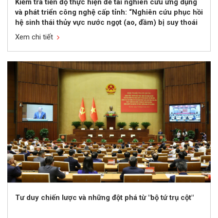
Kiểm tra tiến độ thực hiện đề tài nghiên cứu ứng dụng
và phát triển công nghệ cấp tỉnh: “Nghiên cứu phục hồi
hệ sinh thái thủy vực nước ngọt (ao, đầm) bị suy thoái
nhằm sử dụng hợp lý cho phát triển bền vững kinh tế
Xem chi tiết
quy mô nhỏ tỉnh Ninh Bình” lần 2
Tư duy chiến lược và những đột phá từ "bộ tứ trụ cột"