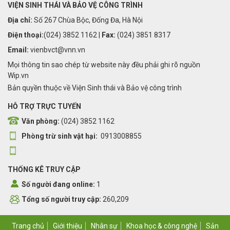
VIỆN SINH THÁI VÀ BẢO VỆ CÔNG TRÌNH
Địa chỉ:
Số 267 Chùa Bộc, Đống Đa, Hà Nội
Điện thoại:
(024) 3852 1162 |
Fax:
(024) 3851 8317
Email:
vienbvct@vnn.vn
Mọi thông tin sao chép từ website này đều phải ghi rõ nguồn
Wip.vn
Bản quyền thuộc về Viện Sinh thái và Bảo vệ công trình
HỖ TRỢ TRỰC TUYẾN
Văn phòng:
(024) 3852 1162
Phòng trừ sinh vật hại:
0913008855
THỐNG KÊ TRUY CẬP
Số người đang online:
1
Tổng số người truy cập:
260,209
Trang chủ
Giới thiệu
Nhân sự
Khoa học & công nghệ
Sản