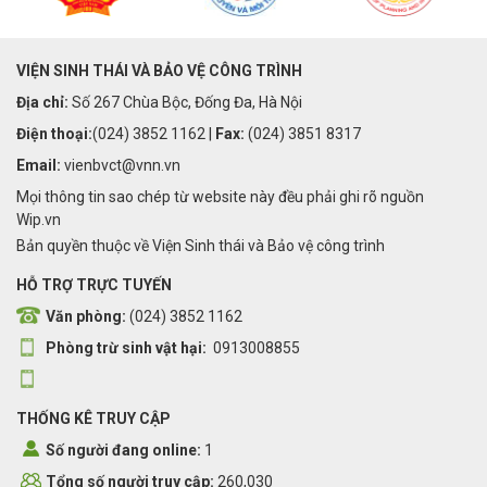
VIỆN SINH THÁI VÀ BẢO VỆ CÔNG TRÌNH
Địa chỉ:
Số 267 Chùa Bộc, Đống Đa, Hà Nội
Điện thoại:
(024) 3852 1162 |
Fax:
(024) 3851 8317
Email:
vienbvct@vnn.vn
Mọi thông tin sao chép từ website này đều phải ghi rõ nguồn
Wip.vn
Bản quyền thuộc về Viện Sinh thái và Bảo vệ công trình
HỖ TRỢ TRỰC TUYẾN
Văn phòng:
(024) 3852 1162
Phòng trừ sinh vật hại:
0913008855
THỐNG KÊ TRUY CẬP
Số người đang online:
1
Tổng số người truy cập:
260,030