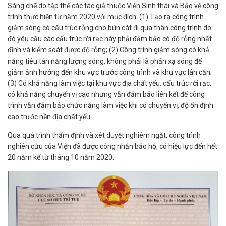
Sáng chế do tập thể các tác giả thuộc Viện Sinh thái và Bảo vệ công
trình thực hiện từ năm 2020 với mục đích: (1) Tạo ra công trình
giảm sóng có cấu trúc rỗng cho bùn cát đi qua thân công trình do
đó yêu cầu các cấu trúc rời rạc này phải đảm bảo có độ rỗng nhất
định và kiểm soát được độ rỗng; (2) Công trình giảm sóng có khả
năng tiêu tán năng lượng sóng, không phải là phản xạ sóng để
giảm ảnh hưởng đến khu vực trước công trình và khu vực lân cận;
(3) Có khả năng làm việc tại khu vực địa chất yếu: cấu trúc rời rạc,
có khả năng chuyển vị cao nhưng vẫn đảm bảo liên kết để công
trình vẫn đảm bảo chức năng làm việc khi có chuyển vị, độ ổn định
cao trước nền địa chất yếu.
Qua quá trình thẩm định và xét duyệt nghiêm ngặt, công trình
nghiên cứu của Viện đã được công nhận bảo hộ, có hiệu lực đến hết
20 năm kể từ tháng 10 năm 2020.