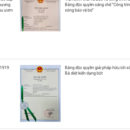
Phương
Bằng độc quyền sáng chế “Công trì
bầu ươm
sóng bảo vệ bờ”
 1919:
Bằng độc quyền giải pháp hữu ích s
Bả diệt kiến dạng bột