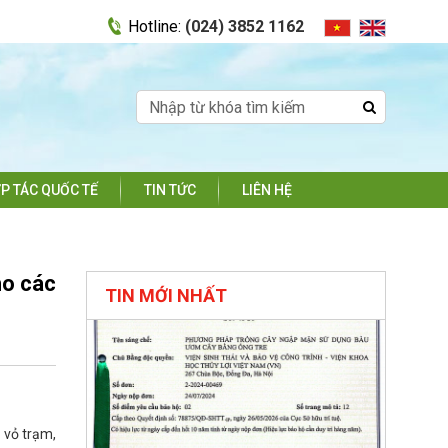
Hotline:
(024) 3852 1162
P TÁC QUỐC TẾ
TIN TỨC
LIÊN HỆ
ho các
TIN MỚI NHẤT
 vỏ trạm,