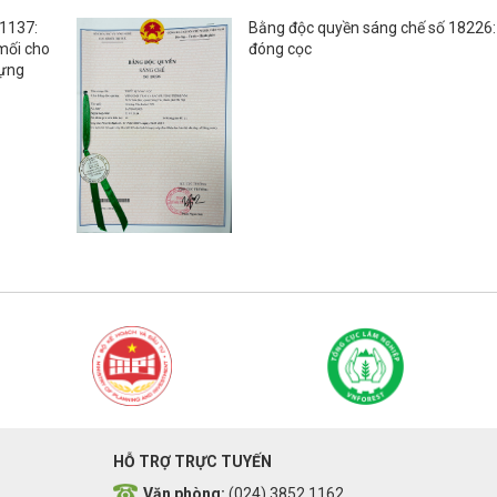
 1137:
Bằng độc quyền sáng chế số 18226: 
mối cho
đóng cọc
dựng
HỖ TRỢ TRỰC TUYẾN
Văn phòng:
(024) 3852 1162