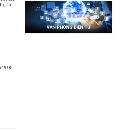
nh giảm
VĂN PHÒNG ĐIỆN TỬ
ố 1918: