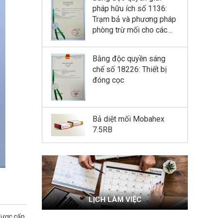
pháp hữu ích số 1136:
Trạm bả và phương pháp
phòng trừ mối cho các
công trình xây dựng
Bằng độc quyền sáng
chế số 18226: Thiết bị
đóng cọc
Bả diệt mối Mobahex
7.5RB
LỊCH LÀM VIỆC
 được cấp