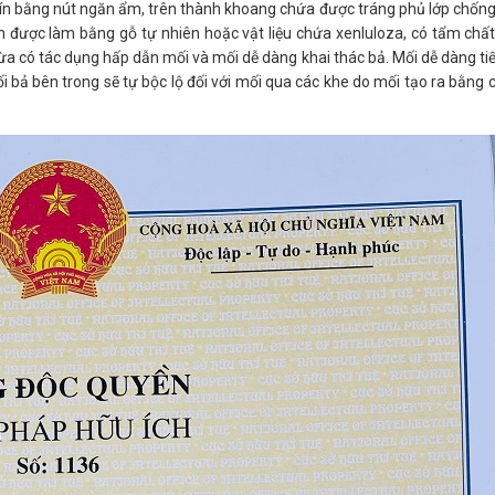
ín bằng nút ngăn ẩm, trên thành khoang chứa được tráng phủ lớp chốn
ạm được làm bằng gỗ tự nhiên hoặc vật liệu chứa xenluloza, có tẩm chấ
ừa có tác dụng hấp dẫn mối và mối dễ dàng khai thác bả. Mối dễ dàng tiế
ối bả bên trong sẽ tự bộc lộ đối với mối qua các khe do mối tạo ra bằng