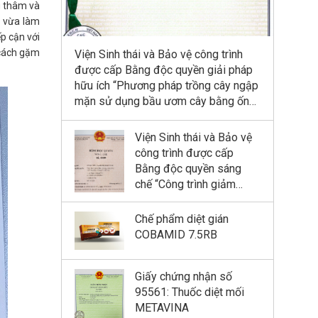
g thâm và
t vừa làm
p cận với
 cách gặm
Viện Sinh thái và Bảo vệ công trình
được cấp Bằng độc quyền giải pháp
hữu ích “Phương pháp trồng cây ngập
mặn sử dụng bầu ươm cây bằng ống
tre”
Viện Sinh thái và Bảo vệ
công trình được cấp
Bằng độc quyền sáng
chế “Công trình giảm
sóng bảo vệ bờ”
Chế phẩm diệt gián
COBAMID 7.5RB
Giấy chứng nhận số
95561: Thuốc diệt mối
METAVINA