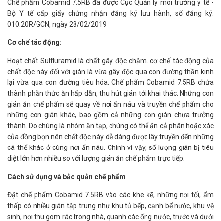
Chế phẩm Cobamid 7.5RB đã được Cục Quản lý môi trường y tế -
Bộ Y tế cấp giấy chứng nhận đăng ký lưu hành, số đăng ký:
010.20R/GCN, ngày 28/02/2019
Cơ chế tác động:
Hoạt chất Sulfluramid là chất gây độc chậm, cơ chế tác động của
chất độc này đối với gián là vừa gây độc qua con đường thần kinh
lại vừa qua con đường tiêu hóa. Chế phẩm Cobamid 7.5RB chứa
thành phần thức ăn hấp dẫn, thu hút gián tới khai thác. Những con
gián ăn chế phẩm sẽ quay về nơi ẩn náu và truyền chế phẩm cho
những con gián khác, bao gồm cả những con gián chưa trưởng
thành. Do chúng là nhóm ăn tạp, chúng có thể ăn cả phân hoặc xác
của đồng bọn nên chất độc này dễ dàng được lây truyền đến những
cá thể khác ở cùng nơi ẩn náu. Chính vì vậy, số lượng gián bị tiêu
diệt lớn hơn nhiều so với lượng gián ăn chế phẩm trực tiếp.
Cách sử dụng và bảo quản chế phẩm
Đặt chế phẩm Cobamid 7.5RB vào các khe kẽ, những nơi tối, ẩm
thấp có nhiều gián tập trung như khu tủ bếp, cạnh bể nước, khu vệ
sinh, nơi thu gom rác trong nhà, quanh các ống nước, trước và dưới