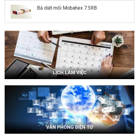
Bả diệt mối Mobahex 7.5RB
LỊCH LÀM VIỆC
VĂN PHÒNG ĐIỆN TỬ